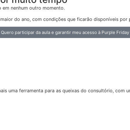
sso em nenhum outro momento.
 a maior do ano, com condições que ficarão disponíveis po
Quero participar da aula e garantir meu acesso à Purple Friday
 mais uma ferramenta para as queixas do consultório, com 